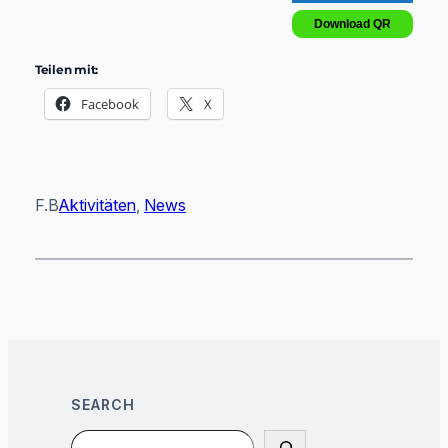
Download QR
Teilen mit:
Facebook
X
F.B
Aktivitäten
, 
News
SEARCH
Search