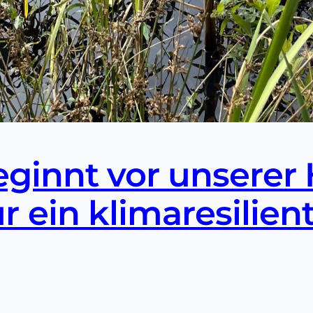
eginnt vor unserer 
 ein klimaresilien